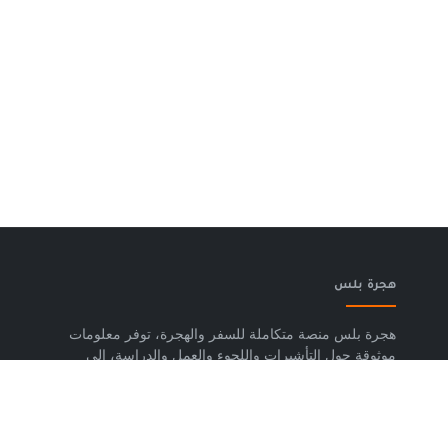
هجرة بلس
هجرة بلس منصة متكاملة للسفر والهجرة، توفر معلومات
موثوقة حول التأشيرات واللجوء والعمل والدراسة، إلى
جانب خدمات حجز تذاكر الطيران وشرائح eSIM وتكسي
المطار والاستشارات المتخصصة، لمساعدتك على التخطيط
لرحلتك واتخاذ خطوات واضحة وآمنة نحو مستقبلك. حمّل
تطبيق هجرة بلس الآن من متجر Google Play، متوفر