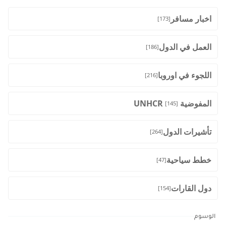
اخبار مسافر
[173]
العمل في الدول
[186]
اللجوء في اوروبا
[216]
المفوضية UNHCR
[145]
تأشيرات الدول
[264]
خطط سياحية
[47]
دول القارات
[154]
الوسوم