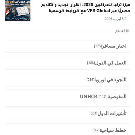
فيزا تركيا للعراقيين 2026: القرار الجديد والتقديم
حصريًا عبر VFS Global مع الروابط الرسمية
8 أبريل, 2026
الأقسام
اخبار مسافر
[173]
العمل في الدول
[188]
اللجوء في اوروبا
[216]
المفوضية UNHCR
[145]
تأشيرات الدول
[264]
خطط سياحية
[47]