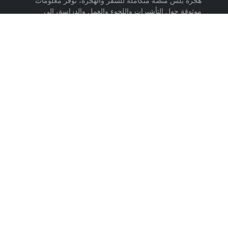
هجرة بلس منصة متكاملة للسفر والهجرة، توفر معلومات
موثوقة حول التأشيرات واللجوء والعمل والدراسة، إلى
جانب خدمات حجز تذاكر الطيران وشرائح eSIM وتكسي
المطار والاستشارات المتخصصة، لمساعدتك على التخطيط
لرحلتك واتخاذ خطوات واضحة وآمنة نحو مستقبلك. حمّل
تطبيق هجرة بلس الآن من متجر Google Play، متوفر
لأجهزة Android.
روابط مهمة
من نحن
إتفاقية الاستخدام
سياسة الخصوصية
اتصل بنا
تابعنا