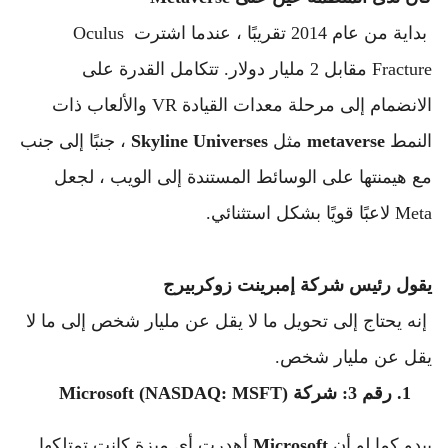
 بداية من عام 2014 تقريبًا ، عندما اشترت Oculus 
Fracture مقابل 2 مليار دولار. 
تتكامل القدرة على 
الانضمام إلى مرحلة معدات القيادة VR والألعاب ذات 
النمط 
metaverse
 مثل 
Universes
Skyline
 ، جنبًا إلى جنب 
مع هيمنتها على الوسائط المستندة إلى الويب ، لجعل 
Meta لاعبًا قويًا بشكل استثنائي.
يقول رئيس شركة إمبرينت زوكربيرج
 إنه يحتاج إلى تحويل ما لا يقل عن مليار شخص إلى ما لا 
يقل عن مليار شخص.
رقم 3: شركة Microsoft (NASDAQ: MSFT)
يبدو كما لو أن 
Microsoft
 أهدرت أي ميزة كانت تمتلكها 