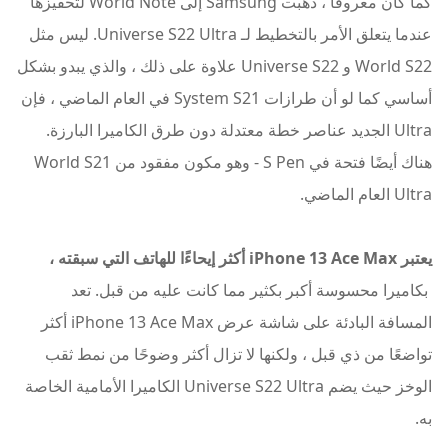
كما كان معروفًا ، ذهبت Samsung إلى World Note لتحفيزها
عندما يتعلق الأمر بالتخطيط لـ Universe S22 Ultra. ليس مثل
World S22 و Universe S22 علاوة على ذلك ، والذي يبدو بشكل
أساسي كما لو أن طرازات System S21 في العام الماضي ، فإن
Ultra الجديد عناصر خطة معتدلة دون طرق الكاميرا البارزة.
هناك أيضًا فتحة في S Pen - وهو مكون مفقود من World S21
Ultra العام الماضي.
يعتبر iPhone 13 Ace Max أكثر إيحاءًا للهاتف التي سبقته ،
بكاميرا محسوسة أكبر بكثير مما كانت عليه من قبل. تعد
المسافة البادئة على شاشة عرض iPhone 13 Ace Max أكثر
تواضعًا من ذي قبل ، ولكنها لا تزال أكثر وضوحًا من نمط ثقب
الوخز حيث يضم Universe S22 Ultra الكاميرا الأمامية الخاصة
به.