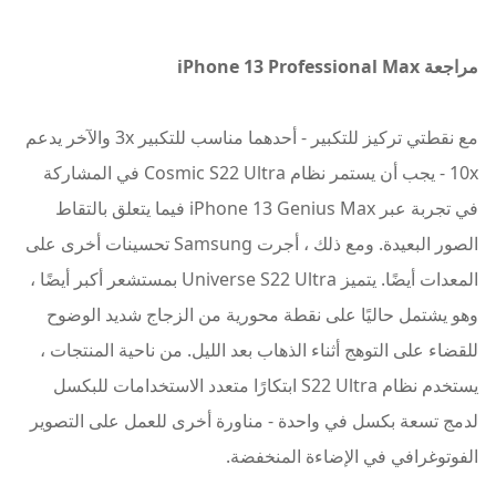
مراجعة iPhone 13 Professional Max
مع نقطتي تركيز للتكبير - أحدهما مناسب للتكبير 3x والآخر يدعم
10x - يجب أن يستمر نظام Cosmic S22 Ultra في المشاركة
في تجربة عبر iPhone 13 Genius Max فيما يتعلق بالتقاط
الصور البعيدة. ومع ذلك ، أجرت Samsung تحسينات أخرى على
المعدات أيضًا. يتميز Universe S22 Ultra بمستشعر أكبر أيضًا ،
وهو يشتمل حاليًا على نقطة محورية من الزجاج شديد الوضوح
للقضاء على التوهج أثناء الذهاب بعد الليل. من ناحية المنتجات ،
يستخدم نظام S22 Ultra ابتكارًا متعدد الاستخدامات للبكسل
لدمج تسعة بكسل في واحدة - مناورة أخرى للعمل على التصوير
الفوتوغرافي في الإضاءة المنخفضة.