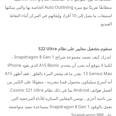
متطابقًا تقريبًا مع ميزة Auto Outlining الخاصة بها والتي يمكنها
استيعاب ما يصل إلى 10 أفراد وإبقائهم في المركز أثناء التقاط
الفيديو.
سنقوم بتشغيل معايير على نظام S22 Ultra
لندرك كيف تصمد مجموعة شرائح Snapdragon 8 Gen 1 ،
لكننا لا نتوقع أنه يجب أن يتحدى A15 Bionic الذي يقود iPhone
13 Genius Max. بقدر ما قد يشعر المرء بالقلق ، فقد أظهر A15
أنه أسرع سيليكون محمول قمنا بتجربته ، متفوقًا على الكثير من
أفضل هواتف Android بما في ذلك نظام Cosmic S21 Ultra.
من ناحية أخرى ، توصي المعايير المبكرة للأداة المرجعية التي
تعمل بالوقود Snapdragon 8 Gen 1 بمساعدة تنفيذ متواضعة
على Snapdragon 888.