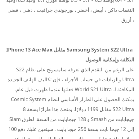
النغمات داكن ، أبيض ، أخضر ، بورجوندي جرافيت ، ذهبي ، فضي
، أزرق
Samsung System S22 Ultra مقابل IPhone 13 Ace Max
التكلفة وإمكانية الوصول
على الرغم من التقدم الذي تعرفه سامسونج على نظام S22
Ultra والزيادات في حساب الأجزاء ، فإن تكاليف الهاتف الجديدة
المكافئة لـ World S21 Ultra فعلتها عندما ظهرت قبل عام.
يمكنك الحصول على الطراز الأساسي لنظام Cosmic System
S22 Ultra مقابل 1199 دولارًا. يمنحك هذا طرازًا بسعة 8
جيجابايت من Smash و 128 جيجابايت من السعة. لطرق Slam
إلى 12 جيجا بايت بسعة 256 جيجا بايت ، سيتعين عليك دفع 100
دولار إضافية عادةً ، ومع ذلك يسمح لك الطلب المسبق للهاتف