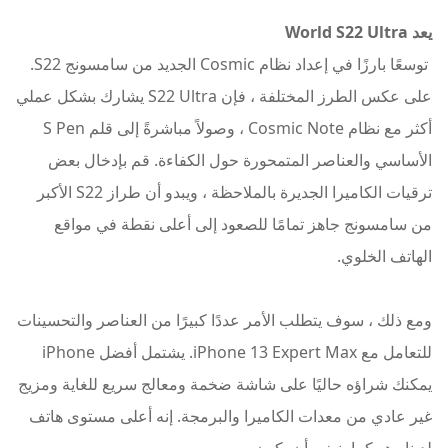
يعد World S22 Ultra
توسعًا بارزًا في إعداد نظام Cosmic الجديد من سامسونج S22.
على عكس الطرز المختلفة ، فإن S22 Ultra يشارك بشكل عملي
أكثر مع نظام Cosmic Note ، وصولاً مباشرةً إلى قلم S Pen
الأساسي والعناصر المتمحورة حول الكفاءة. قم بإدخال بعض
ترقيات الكاميرا الجديرة بالملاحظة ، ويبدو أن طراز S22 الأكبر
من سامسونج جاهز تمامًا للصعود إلى أعلى نقطة في مواقع
الهاتف الخلوي.
ومع ذلك ، سوف يتطلب الأمر عددًا كبيرًا من العناصر والتحسينات
للتعامل مع iPhone 13 Expert Max. يشتمل أفضل iPhone
يمكنك شراؤه حاليًا على شاشة ضخمة ومعالج سريع للغاية ومزيج
غير عادي من معدات الكاميرا والبرمجة. إنه أعلى مستوى هاتف
لدينا وهو كما ينبغي أن يكون.