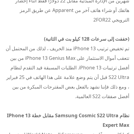
شهرين من الإدارة المبدئية مقابل 22 دولارًا فقط أثناء إحضار
هاتفك أو شراء هاتف آخر من Apparent عن طريق الرمز
الترويجي 2FOR22
(خففت إلى سرعات 128 كيلو بت في الثانية)
تم تخفيض ترتيب iPhone 13 منذ الخريف ، لذلك من المحتمل أن
تتعقب أموال الاستثمار على iPhone 13 Genius Max من بين
أفضل ترتيبات iPhone 13. الطلبات المسبقة قيد التقدم لنظام
S22 Ultra قبل أن يتم وضع علامة على هذا الهاتف في 25 فبراير
، ومع ذلك فإننا نشهد بالفعل بعض المقترحات المبكرة من بين
أفضل صفقات S22 العالمية.
نظام Samsung Cosmic S22 Ultra مقابل خطة IPhone 13
Expert Max