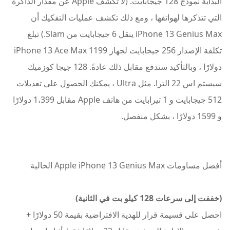
البداية نموذج 128 جيجابايت. (لا تكشف Apple عن مقدار الذاكرة
التي تتذكرها لهواتفها ، ومع ذلك تكشف عمليات التفكيك أن
iPhone 13 Genius Max ينقل 6 جيجابايت من Slam.) تبلغ
تكلفة الإصدار 256 جيجابايت لجهاز iPhone 13 Ace Max 1199
دولارًا ، وبالتأكيد ستدفع مقابل ذلك عادةً. 128 جيجا كوزميك
سيستم اس 22 الترا. مثل Ultra ، يمكنك الحصول على تعديلات
512 جيجابايت و 1 تيرابايت من هاتف Apple مقابل 1،399 دولارًا
و 1599 دولارًا ، بشكل منفصل.
أفضل مساومات Apple iPhone 13 Genius Max الحالية
(خففت إلى سرعات 128 كيلو بت في الثانية)
احصل على قسيمة قرار للهدية الافتراضية بقيمة 50 دولارًا +