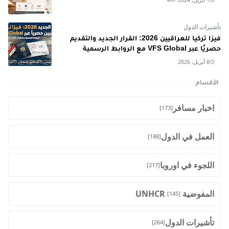
تأشيرات الدول
فيزا تركيا للعراقيين 2026: القرار الجديد والتقديم
حصريًا عبر VFS Global مع الروابط الرسمية
8 أبريل, 2026
الأقسام
اخبار مسافر
[173]
العمل في الدول
[188]
اللجوء في اوروبا
[217]
المفوضية UNHCR
[145]
تأشيرات الدول
[264]