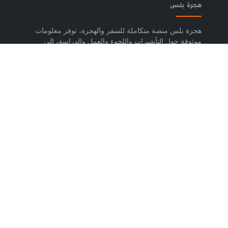
هجرة بلس
هجرة بلس منصة متكاملة للسفر والهجرة، توفر معلومات
موثوقة حول التأشيرات واللجوء والعمل والدراسة، إلى
جانب خدمات حجز تذاكر الطيران وشرائح eSIM وتكسي
المطار والاستشارات المتخصصة، لمساعدتك على التخطيط
لرحلتك واتخاذ خطوات واضحة وآمنة نحو مستقبلك. حمّل
تطبيق هجرة بلس الآن من متجر Google Play، متوفر
لأجهزة Android.
روابط مهمة
من نحن
إتفاقية الاستخدام
سياسة الخصوصية
اتصل بنا
تابعنا