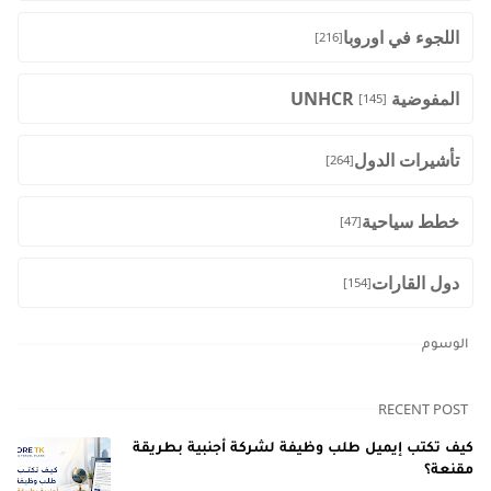
اللجوء في اوروبا
[216]
المفوضية UNHCR
[145]
تأشيرات الدول
[264]
خطط سياحية
[47]
دول القارات
[154]
الوسوم
RECENT POST
كيف تكتب إيميل طلب وظيفة لشركة أجنبية بطريقة
مقنعة؟