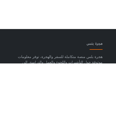
هجرة بلس
هجرة بلس منصة متكاملة للسفر والهجرة، توفر معلومات
موثوقة حول التأشيرات واللجوء والعمل والدراسة، إلى
جانب خدمات حجز تذاكر الطيران وشرائح eSIM وتكسي
المطار والاستشارات المتخصصة، لمساعدتك على التخطيط
لرحلتك واتخاذ خطوات واضحة وآمنة نحو مستقبلك. حمّل
تطبيق هجرة بلس الآن من متجر Google Play، متوفر
لأجهزة Android.
روابط مهمة