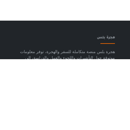
هجرة بلس
هجرة بلس منصة متكاملة للسفر والهجرة، توفر معلومات
موثوقة حول التأشيرات واللجوء والعمل والدراسة، إلى
جانب خدمات حجز تذاكر الطيران وشرائح eSIM وتكسي
المطار والاستشارات المتخصصة، لمساعدتك على التخطيط
لرحلتك واتخاذ خطوات واضحة وآمنة نحو مستقبلك. حمّل
تطبيق هجرة بلس الآن من متجر Google Play، متوفر
لأجهزة Android.
روابط مهمة
من نحن
إتفاقية الاستخدام