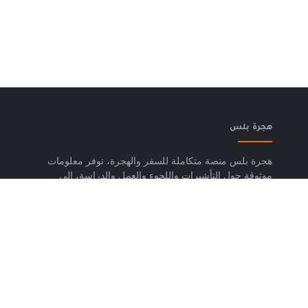
هجرة بلس
هجرة بلس منصة متكاملة للسفر والهجرة، توفر معلومات
موثوقة حول التأشيرات واللجوء والعمل والدراسة، إلى
جانب خدمات حجز تذاكر الطيران وشرائح eSIM وتكسي
المطار والاستشارات المتخصصة، لمساعدتك على التخطيط
لرحلتك واتخاذ خطوات واضحة وآمنة نحو مستقبلك. حمّل
تطبيق هجرة بلس الآن من متجر Google Play، متوفر
لأجهزة Android.
روابط مهمة