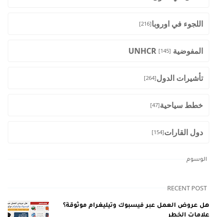
اللجوء في اوروبا
[216]
المفوضية UNHCR
[145]
تأشيرات الدول
[264]
خطط سياحية
[47]
دول القارات
[154]
الوسوم
RECENT POST
هل عروض العمل عبر فيسبوك وتيليغرام موثوقة؟
علامات الخطر