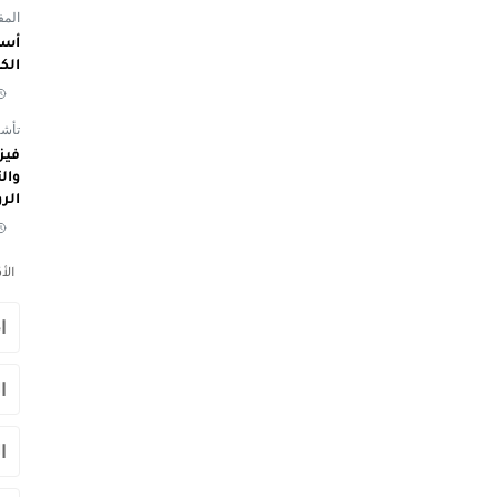
المفوض
أسم
الك
تأشي
الر
الأ
ا
ا
ا