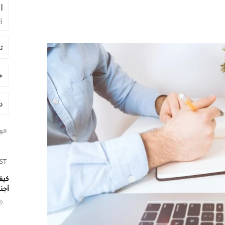
ا
]
ت
خ
د
ال
ST
كيف
أجن