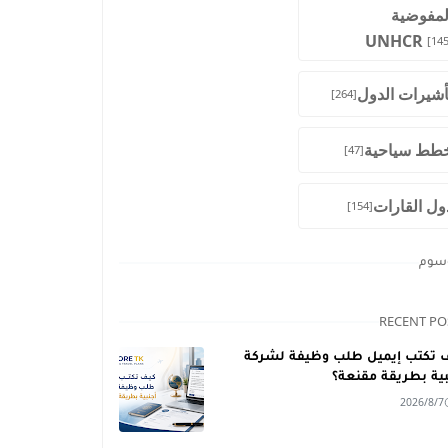
لمفوضية
UNHCR
[145
أشيرات الدول
[264]
طط سياحية
[47]
ول القارات
[154]
وسوم
RECENT PO
 تكتب إيميل طلب وظيفة لشركة
بية بطريقة مقنعة؟
2026/8/7