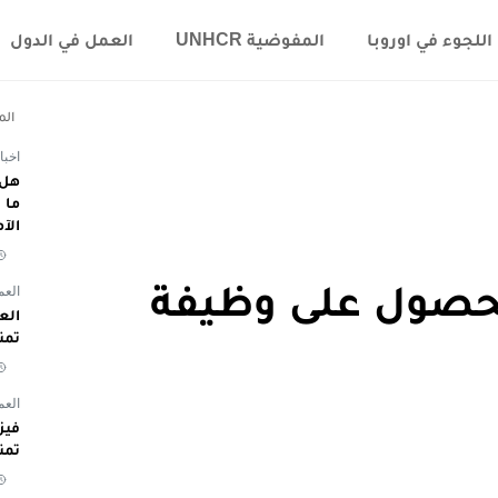
اللجوء في اوروبا
المفوضية UNHCR
العمل في الدول
الم
اخبا
هل 
الآ
لحصول على وظيفة
العم
تمن
العم
تمن