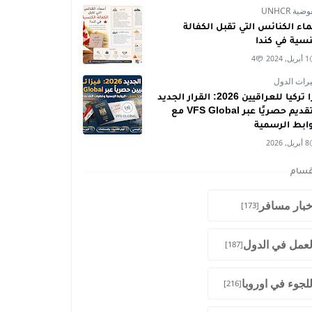
ية UNHCR
اء الكنائس التي تقبل الكفالة
نسية في كندا
1 أبريل, 2024
4
رات الدول
فيزا تركيا للعراقيين 2026: القرار الجديد
والتقديم حصريًا عبر VFS Global مع
وابط الرسمية
8 أبريل, 2026
قسام
خبار مسافر
[173]
لعمل في الدول
[187]
للجوء في اوروبا
[216]