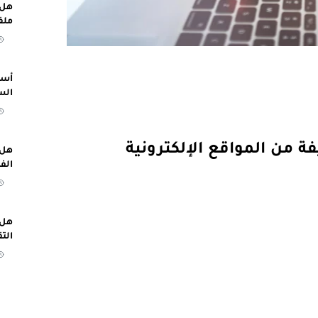
هل 
ملف
أسب
الس
 من المواقع الإلكترونية
هل 
الف
هل 
الت