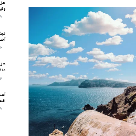
هل 
وتي
كيف
أجن
هل 
ملف
أسب
الس