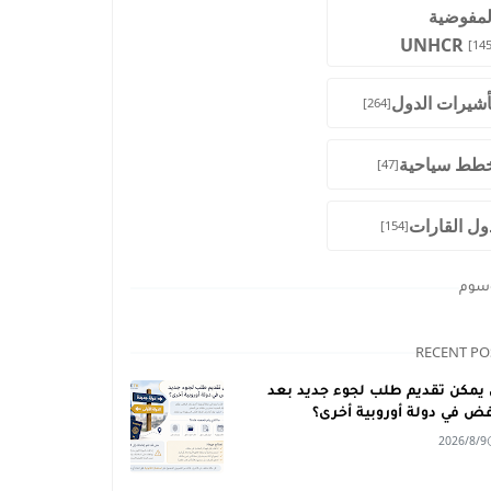
لمفوضية
UNHCR
[145
أشيرات الدول
[264]
طط سياحية
[47]
ول القارات
[154]
وسوم
RECENT PO
يمكن تقديم طلب لجوء جديد بعد
فض في دولة أوروبية أخرى؟
2026/8/9