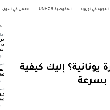
اللجوء في اوروبا
المفوضية UNHCR
العمل في الدول
الم
اخبا
هل 
الآ
 يونانية؟ إليك كيفية
العم
تمن
 بسرعة
العم
تمن