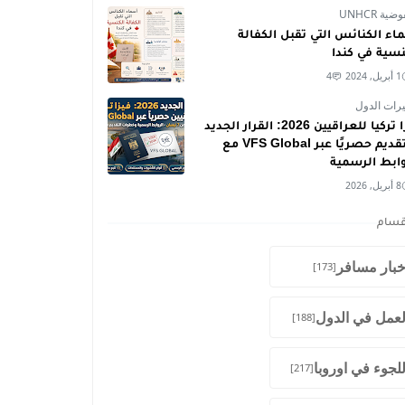
ية UNHCR
اء الكنائس التي تقبل الكفالة
نسية في كندا
1 أبريل, 2024
4
رات الدول
فيزا تركيا للعراقيين 2026: القرار الجديد
والتقديم حصريًا عبر VFS Global مع
وابط الرسمية
8 أبريل, 2026
قسام
خبار مسافر
[173]
لعمل في الدول
[188]
للجوء في اوروبا
[217]