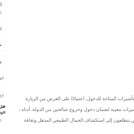
ا
]
ت
خ
د
ال
ST
التأشيرات المتاحة للدخول. اعتمادًا على الغرض من الزيارة
هل 
يرات معينة لضمان دخول وخروج صالحين من الدولة. أدناه ،
الر
ن يتطلعون إلى استكشاف الجمال الطبيعي المذهل وثقافة