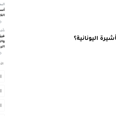
المفوض
أسم
الك
تأشي
شيرة اليونانية؟
الر
الأ
ا
ا
ا