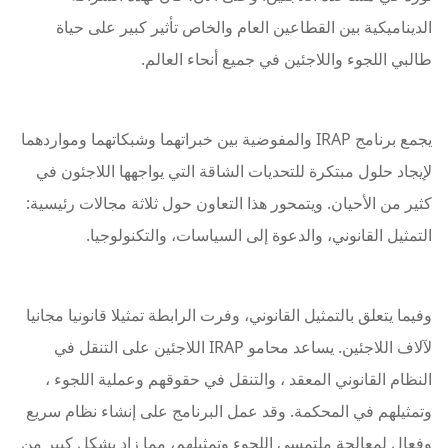
الديناميكية بين القطاعين العام والخاص تأثير كبير على حياة
طالبي اللجوء واللاجئين في جميع أنحاء العالم.
يجمع برنامج IRAP والمفوضية بين خبراتهما وشبكاتهما ومواردهما
لإيجاد حلول مبتكرة للتحديات الشاقة التي يواجهها اللاجئون في
كثير من الأحيان. ويتمحور هذا التعاون حول ثلاثة مجالات رئيسية:
التمثيل القانوني، والدعوة إلى السياسات، والتكنولوجيا.
وفيما يتعلق بالتمثيل القانوني، وفرت الرابطة تمثيلا قانونيا مجانيا
لآلاف اللاجئين. يساعد محامو IRAP اللاجئين على التنقل في
النظام القانوني المعقد ، والتنقل في حقوقهم وعملية اللجوء ،
وتمثيلهم في المحكمة. وقد عمل البرنامج على إنشاء نظام سريع
وفعال لمعالجة ملتمسي اللجوء وتمثيلهم، مما زاد بشكل كبير من