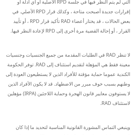
التي لم يتم النظر فيها في جلسة RPD الأصلية أو أي أدلة أو
إقرارات جديدة أصبحت متاحة ، وكذلك قرار RPD الأصلي. في
بعض الحالات ، قد يختار أعضاء RAD تأكيد قرار RPD ، أو تأييد
القرار ، أو إحالة القضية مرة أخرى إلى RPD لإعادة النظر فيها.
لا تنظر RAD في الطلبات المقدمة من جميع الجنسيات وجنسيات
معينة فقط هي المؤهلة لتقديم استئناف إلى RAD. توفر الحكومة
الكندية عموما حماية مؤقتة للأفراد الذين لا يستطيعون العودة إلى
وطنهم بسبب خوف مبرر من الاضطهاد. قد لا يكون الأفراد الذين
لا يستوفون معايير قانون الهجرة وحماية اللاجئين (IRPA) مؤهلين
لاستئناف RAD.
وينبغي التماس المشورة القانونية المناسبة لتحديد ما إذا كان