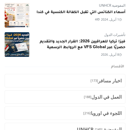
المفوضية UNHCR
أسماء الكنائس التي تقبل الكفالة الكنسية في كندا
1 أبريل, 2024
4
تأشيرات الدول
فيزا تركيا للعراقيين 2026: القرار الجديد والتقديم
حصريًا عبر VFS Global مع الروابط الرسمية
8 أبريل, 2026
الأقسام
اخبار مسافر
[173]
العمل في الدول
[188]
اللجوء في اوروبا
[216]
المفوضية UNHCR
[145]