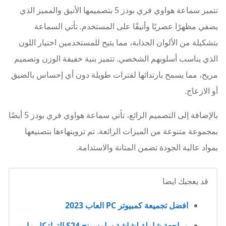
تتميز سماعة هواوي فري بودز 5 بتصميمها الأنيق والمميز الذي
يضفي مظهرًا عصريًا وأنيقًا على المستخدم. تأتي السماعة
بتشكيلة من الألوان الجذابة، مما يتيح للمستخدمين اختيار اللون
الذي يناسب أسلوبهم الشخصي. تتميز بنية خفيفة الوزن وتصميم
مريح، مما يسمح بارتدائها لفترات طويلة دون أي إحساس بالضيق
أو الازعاج.
بالإضافة إلى التصميم الرائع، تأتي سماعة هواوي فري بودز 5 أيضًا
بمجموعة متنوعة من الميزات الرائعة. تم تزوينهاءها بتصنيعها
بمواد عالية الجودة تضمن المتانة والاستدامة.
قد يعجبك ايضا
افضل تجميعة كمبيوتر PC العاب 2023
مراجعة شاملة لشاشة سامسونج S24 الترا: كل ما