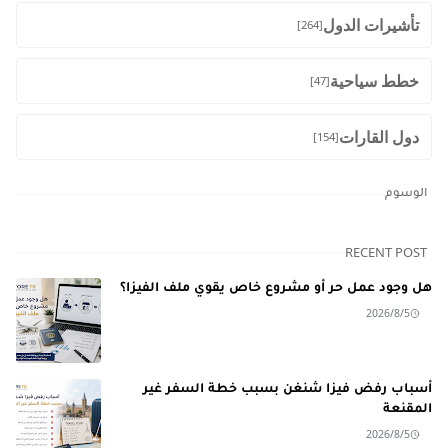
تأشيرات الدول
[264]
خطط سياحية
[47]
دول القارات
[154]
الوسوم
RECENT POST
هل وجود عمل حر أو مشروع خاص يقوي ملف الفيزا؟
2026/8/5
أسباب رفض فيزا شنغن بسبب خطة السفر غير
المقنعة
2026/8/5