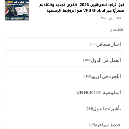
فيزا تركيا للعراقيين 2026: القرار الجديد والتقديم
حصريًا عبر VFS Global مع الروابط الرسمية
8 أبريل, 2026
الأقسام
اخبار مسافر
[173]
العمل في الدول
[186]
اللجوء في اوروبا
[216]
المفوضية UNHCR
[145]
تأشيرات الدول
[264]
خطط سياحية
[47]