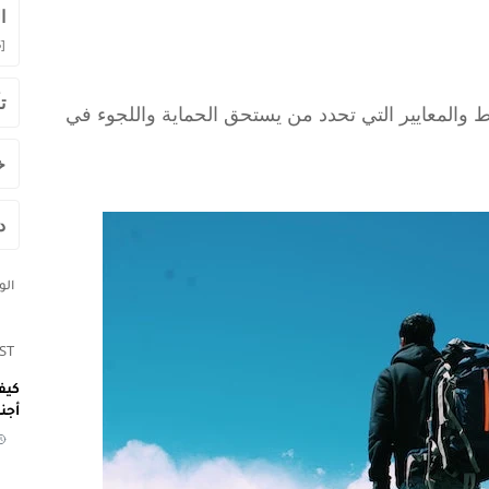
ا
]
ت
المعايير التي تحدد من يستحق الحماية واللجوء في
خ
د
ال
ST
كيف
أجن