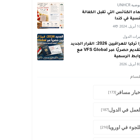
ية UNHCR
اء الكنائس التي تقبل الكفالة
نسية في كندا
1 أبريل, 2024
4
رات الدول
فيزا تركيا للعراقيين 2026: القرار الجديد
والتقديم حصريًا عبر VFS Global مع
وابط الرسمية
8 أبريل, 2026
قسام
خبار مسافر
[173]
لعمل في الدول
[187]
للجوء في اوروبا
[216]