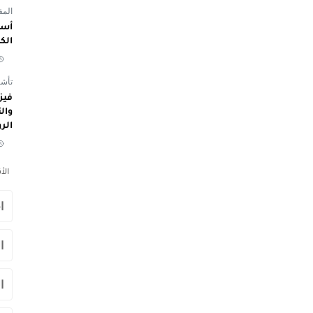
المفوض
أسم
الك
تأشي
الر
الأ
ا
ا
ا