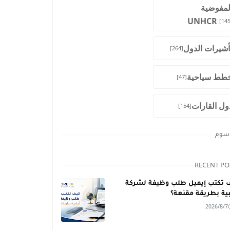
لمفوضية
UNHCR
[145
أشيرات الدول
[264]
طط سياحية
[47]
ول القارات
[154]
وسوم
RECENT PO
 تكتب إيميل طلب وظيفة لشركة
بية بطريقة مقنعة؟
2026/8/7