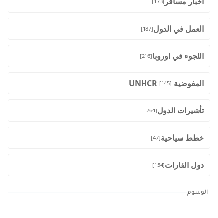
اخبار مسافر
[173]
العمل في الدول
[187]
اللجوء في اوروبا
[216]
المفوضية UNHCR
[145]
تأشيرات الدول
[264]
خطط سياحية
[47]
دول القارات
[154]
الوسوم