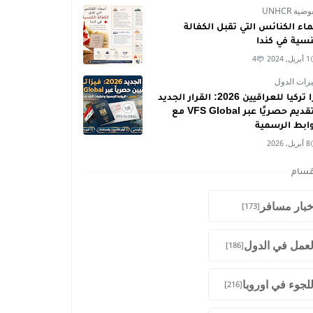
ية UNHCR
اء الكنائس التي تقبل الكفالة
نسية في كندا
1 أبريل, 2024
4
رات الدول
فيزا تركيا للعراقيين 2026: القرار الجديد
والتقديم حصريًا عبر VFS Global مع
وابط الرسمية
8 أبريل, 2026
قسام
خبار مسافر
[173]
لعمل في الدول
[186]
للجوء في اوروبا
[216]