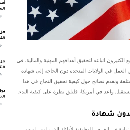
أسب
الس
هل 
الف
لكثيرون اتباعه لتحقيق أهدافهم المهنية والمالية. في
هل 
الت
 العمل في الولايات المتحدة دون الحاجة إلى شهادة
فة ونقدم نصائح حول كيفية تحقيق النجاح في هذا
ستقبل واعد في أمريكا، فلنلق نظرة على كيفية البدء.
دول
الح
دون شهادة
زيادة في الفرص الوظيفية لأولئك الذين ليس لديهم