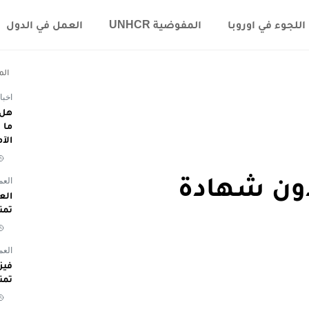
اللجوء في اوروبا
المفوضية UNHCR
العمل في الدول
الم
اخبا
هل 
الآ
دون شهادة
العم
تمن
العم
تمن