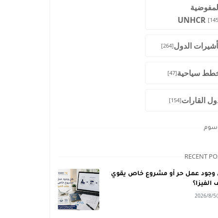
لمفوضية
UNHCR
[145
أشيرات الدول
[264]
طط سياحية
[47]
ول القارات
[154]
وسوم
RECENT PO
وجود عمل حر أو مشروع خاص يقوي
 الفيزا؟
2026/8/5