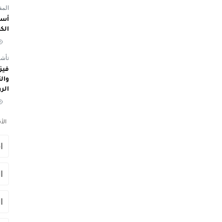
المفوض
أسم
الك
تأشي
الر
الأ
ا
ا
ا