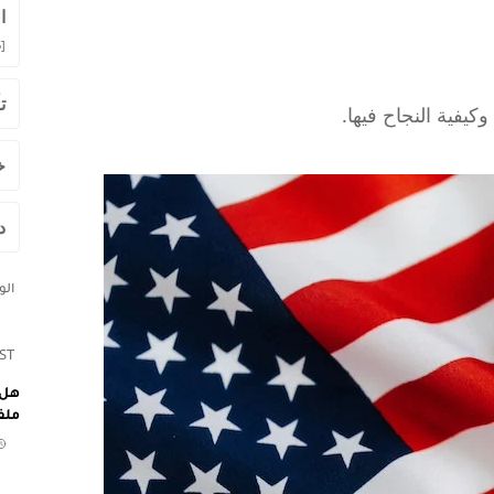
ا
]
ت
يفية النجاح فيها.
خ
د
ال
ST
هل 
ملف