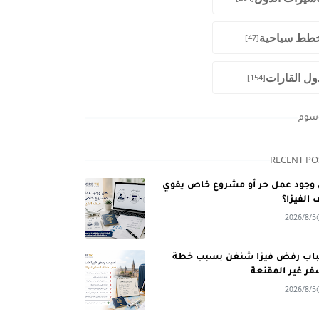
طط سياحية
[47]
ول القارات
[154]
وسوم
RECENT PO
وجود عمل حر أو مشروع خاص يقوي
 الفيزا؟
2026/8/5
اب رفض فيزا شنغن بسبب خطة
فر غير المقنعة
2026/8/5