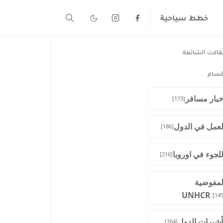
خطط سياحية
قالات الشائعة
قسام
خبار مسافر
[173]
لعمل في الدول
[186]
للجوء في اوروبا
[216]
لمفوضية
UNHCR
[145
أشيرات الدول
[264]