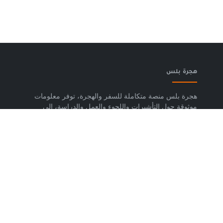
هجرة بلس
هجرة بلس منصة متكاملة للسفر والهجرة، توفر معلومات
موثوقة حول التأشيرات واللجوء والعمل والدراسة، إلى
جانب خدمات حجز تذاكر الطيران وشرائح eSIM وتكسي
المطار والاستشارات المتخصصة، لمساعدتك على التخطيط
لرحلتك واتخاذ خطوات واضحة وآمنة نحو مستقبلك. حمّل
تطبيق هجرة بلس الآن من متجر Google Play، متوفر
لأجهزة Android.
روابط مهمة
من نحن