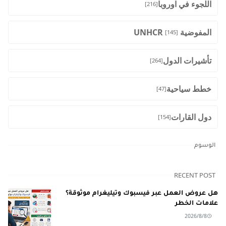
اللجوء في اوروبا
[216]
المفوضية UNHCR
[145]
تأشيرات الدول
[264]
خطط سياحية
[47]
دول القارات
[154]
الوسوم
RECENT POST
هل عروض العمل عبر فيسبوك وتيليغرام موثوقة؟
علامات الخطر
2026/8/8