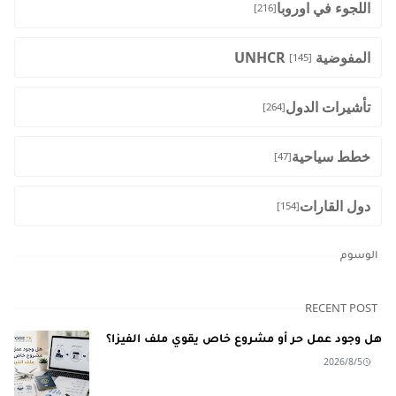
اللجوء في اوروبا
[216]
المفوضية UNHCR
[145]
تأشيرات الدول
[264]
خطط سياحية
[47]
دول القارات
[154]
الوسوم
RECENT POST
هل وجود عمل حر أو مشروع خاص يقوي ملف الفيزا؟
2026/8/5