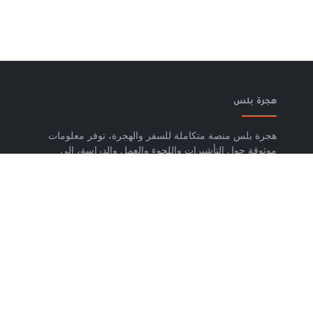
هجرة بلس
هجرة بلس منصة متكاملة للسفر والهجرة، توفر معلومات
موثوقة حول التأشيرات واللجوء والعمل والدراسة، إلى
جانب خدمات حجز تذاكر الطيران وشرائح eSIM وتكسي
المطار والاستشارات المتخصصة، لمساعدتك على التخطيط
لرحلتك واتخاذ خطوات واضحة وآمنة نحو مستقبلك. حمّل
تطبيق هجرة بلس الآن من متجر Google Play، متوفر
لأجهزة Android.
روابط مهمة
من نحن