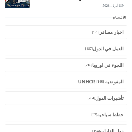
8 أبريل, 2026
الأقسام
اخبار مسافر
[173]
العمل في الدول
[187]
اللجوء في اوروبا
[216]
المفوضية UNHCR
[145]
تأشيرات الدول
[264]
خطط سياحية
[47]
دول القارات
[154]