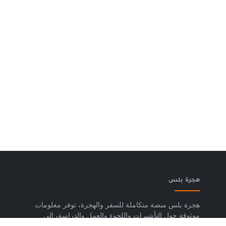
هجرة بلس
هجرة بلس منصة متكاملة للسفر والهجرة، توفر معلومات
موثوقة حول التأشيرات واللجوء والعمل والدراسة، إلى
جانب خدمات حجز تذاكر الطيران وشرائح eSIM وتكسي