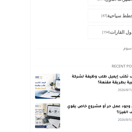
طط سياحية
[47]
ول القارات
[154]
وسوم
RECENT PO
 تكتب إيميل طلب وظيفة لشركة
بية بطريقة مقنعة؟
2026/8/7
وجود عمل حر أو مشروع خاص يقوي
 الفيزا؟
2026/8/5