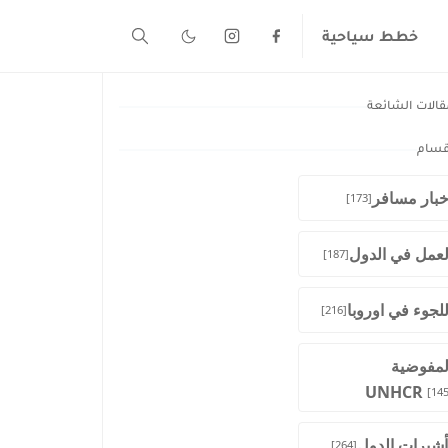
خطط سياحية
قالات الشائعة
قسام
خبار مسافر
[173]
لعمل في الدول
[187]
للجوء في اوروبا
[216]
لمفوضية
UNHCR
[145
أشيرات الدول
[264]