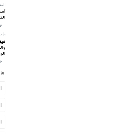
المفوض
أسم
الك
تأشي
الر
الأ
ا
ا
ا