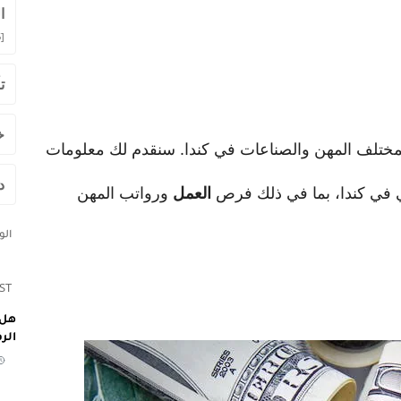
ا
]
ت
خ
ختلف المهن والصناعات في كندا. سنقدم لك معلومات
د
 في كندا، بما في ذلك فرص
العمل
ورواتب المهن
ال
ST
هل 
الر