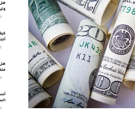
هل 
وتي
كيف
أجن
هل 
ملف
أسب
الس