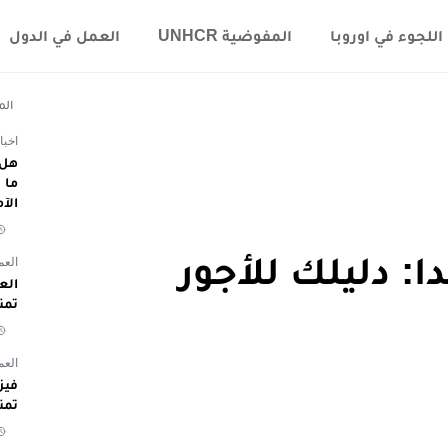
اللجوء في اوروبا
المفوضية UNHCR
العمل في الدول
الم
اخبا
هل 
الآ
: دليلك للأجور
العم
تمن
العم
تمن