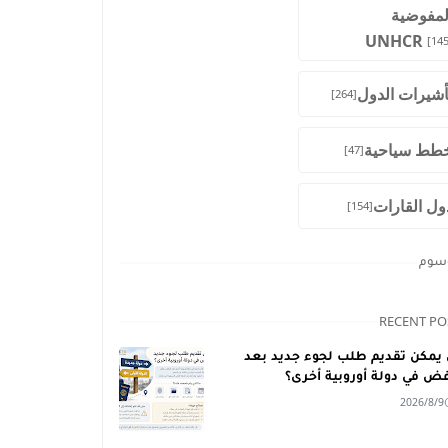
لمفوضية
UNHCR
[145
أشيرات الدول
[264]
طط سياحية
[47]
ول القارات
[154]
وسوم
RECENT PO
يمكن تقديم طلب لجوء جديد بعد
فض في دولة أوروبية أخرى؟
2026/8/9