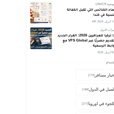
ية UNHCR
اء الكنائس التي تقبل الكفالة
نسية في كندا
1 أبريل, 2024
4
رات الدول
فيزا تركيا للعراقيين 2026: القرار الجديد
والتقديم حصريًا عبر VFS Global مع
وابط الرسمية
8 أبريل, 2026
قسام
خبار مسافر
[173]
لعمل في الدول
[188]
للجوء في اوروبا
[217]