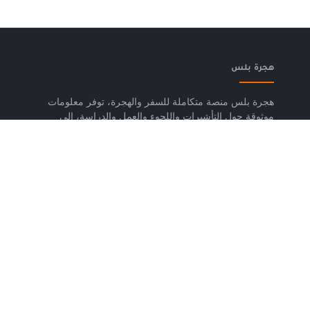
هجرة بلس
هجرة بلس منصة متكاملة للسفر والهجرة، توفر معلومات
موثوقة حول التأشيرات واللجوء والعمل والدراسة، إلى
جانب خدمات حجز تذاكر الطيران وشرائح eSIM وتكسي
المطار والاستشارات المتخصصة، لمساعدتك على التخطيط
لرحلتك واتخاذ خطوات واضحة وآمنة نحو مستقبلك. حمّل
تطبيق هجرة بلس الآن من متجر Google Play، متوفر
لأجهزة Android.
روابط مهمة
من نحن
إتفاقية الاستخدام
سياسة الخصوصية