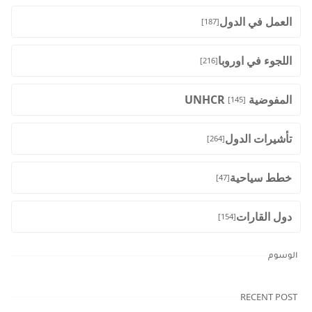
العمل في الدول
[187]
اللجوء في اوروبا
[216]
المفوضية UNHCR
[145]
تأشيرات الدول
[264]
خطط سياحية
[47]
دول القارات
[154]
الوسوم
RECENT POST