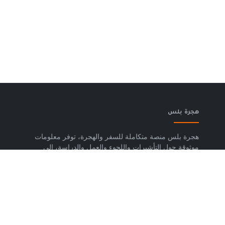
هجرة بلس
هجرة بلس منصة متكاملة للسفر والهجرة، توفر معلومات
موثوقة حول التأشيرات واللجوء والعمل والدراسة، إلى
جانب خدمات حجز تذاكر الطيران وشرائح eSIM وتكسي
المطار والاستشارات المتخصصة، لمساعدتك على التخطيط
لرحلتك واتخاذ خطوات واضحة وآمنة نحو مستقبلك. حمّل
تطبيق هجرة بلس الآن من متجر Google Play، متوفر
لأجهزة Android.