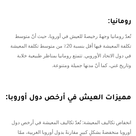
رومانيا:
تُعدّ رومانيا وجهةً رخيصةً للعيش في أوروبا، حيث أنّ متوسط ​​
تكلفة المعيشة فيها أقل بنسبة 20٪ من متوسط ​​تكلفة المعيشة
في دول الاتحاد الأوروبي. تتمتع رومانيا بمناظر طبيعية خلابة
وتاريخ غني، كما أنّ مدنها جميلة ومتنوعة.
مميزات العيش في أرخص دول أوروبا:
انخفاض تكاليف المعيشة: تُعدّ تكاليف المعيشة في أرخص دول
أوروبا منخفضةً بشكلٍ كبيرٍ مقارنةً بدول أوروبا الغربية، ممّا