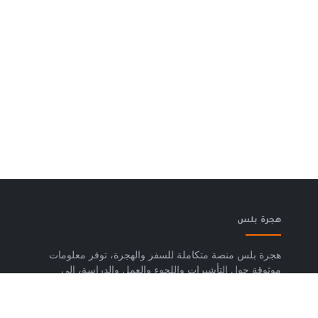
هجرة بلس
هجرة بلس منصة متكاملة للسفر والهجرة، توفر معلومات
موثوقة حول التأشيرات واللجوء والعمل والدراسة، إلى
جانب خدمات حجز تذاكر الطيران وشرائح eSIM وتكسي
المطار والاستشارات المتخصصة، لمساعدتك على التخطيط
لرحلتك واتخاذ خطوات واضحة وآمنة نحو مستقبلك. حمّل