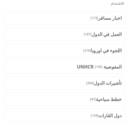
الأقسام
اخبار مسافر
[173]
العمل في الدول
[187]
اللجوء في اوروبا
[216]
المفوضية UNHCR
[145]
تأشيرات الدول
[264]
خطط سياحية
[47]
دول القارات
[154]