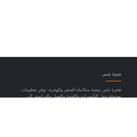
هجرة بلس
هجرة بلس منصة متكاملة للسفر والهجرة، توفر معلومات
موثوقة حول التأشيرات واللجوء والعمل والدراسة، إلى
جانب خدمات حجز تذاكر الطيران وشرائح eSIM وتكسي
المطار والاستشارات المتخصصة، لمساعدتك على التخطيط
لرحلتك واتخاذ خطوات واضحة وآمنة نحو مستقبلك. حمّل
تطبيق هجرة بلس الآن من متجر Google Play، متوفر
لأجهزة Android.