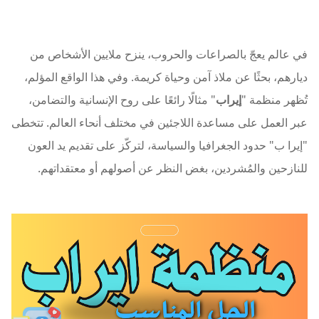
في عالم يعجّ بالصراعات والحروب، ينزح ملايين الأشخاص من
ديارهم، بحثًا عن ملاذ آمن وحياة كريمة. وفي هذا الواقع المؤلم،
تُظهر منظمة "
إيراب
" مثالًا رائعًا على روح الإنسانية والتضامن،
عبر العمل على مساعدة اللاجئين في مختلف أنحاء العالم. تتخطى
"إيرا ب" حدود الجغرافيا والسياسة، لتركّز على تقديم يد العون
للنازحين والمُشردين، بغض النظر عن أصولهم أو معتقداتهم.