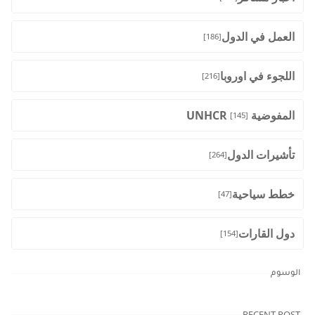
العمل في الدول
[186]
اللجوء في اوروبا
[216]
المفوضية UNHCR
[145]
تأشيرات الدول
[264]
خطط سياحية
[47]
دول القارات
[154]
الوسوم
RECENT POST