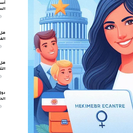
أسب
الس
هل 
الف
هل 
الت
دول
الح