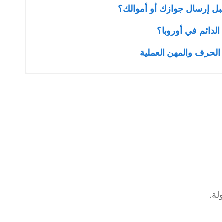
ل إرسال جوازك أو أموالك؟
لدائم في أوروبا؟
لحرف والمهن العملية
لة.