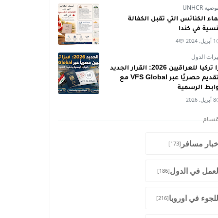
ية UNHCR
اء الكنائس التي تقبل الكفالة
نسية في كندا
1 أبريل, 2024
4
رات الدول
فيزا تركيا للعراقيين 2026: القرار الجديد
والتقديم حصريًا عبر VFS Global مع
وابط الرسمية
8 أبريل, 2026
قسام
خبار مسافر
[173]
لعمل في الدول
[186]
للجوء في اوروبا
[216]