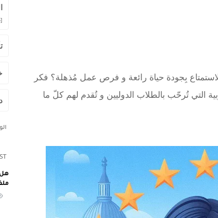
ا
]
ت
خ
لاستمتاع بِجودة حياة رائعة و فرص عمل مُذهلة؟ فكر
 التي تُرحّب بالطلاب الدوليين و تُقدم لهم كلّ ما
د
ال
ST
هل 
ملف