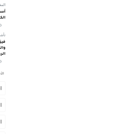
المفوض
أسم
الك
تأشي
الر
الأ
ا
ا
ا