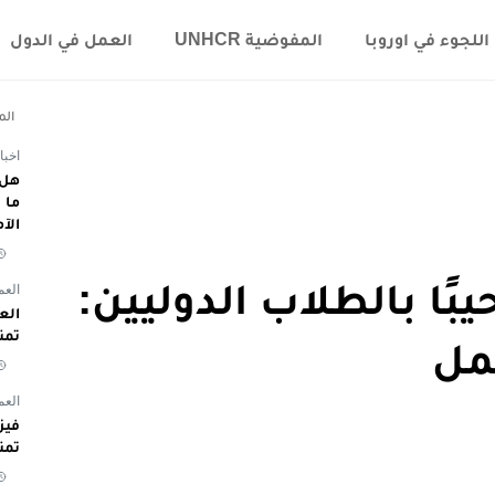
اللجوء في اوروبا
المفوضية UNHCR
العمل في الدول
الم
اخبا
هل 
الآ
يبًا بالطلاب الدوليين:
العم
تمن
مل
العم
تمن