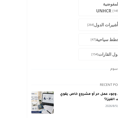
لمفوضية
UNHCR
[145
أشيرات الدول
[264]
طط سياحية
[47]
ول القارات
[154]
وسوم
RECENT PO
وجود عمل حر أو مشروع خاص يقوي
 الفيزا؟
2026/8/5