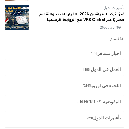
تأشيرات الدول
فيزا تركيا للعراقيين 2026: القرار الجديد والتقديم
حصريًا عبر VFS Global مع الروابط الرسمية
8 أبريل, 2026
الأقسام
اخبار مسافر
[173]
العمل في الدول
[188]
اللجوء في اوروبا
[216]
المفوضية UNHCR
[145]
تأشيرات الدول
[264]