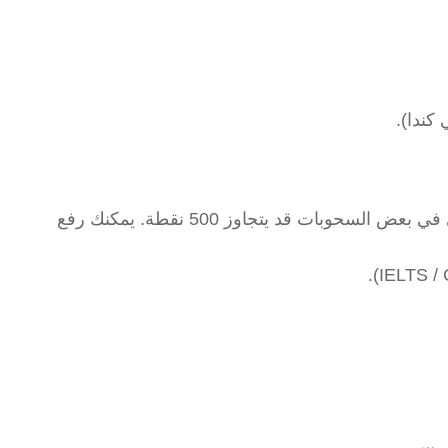
كندا).
يقيس نظام CRS قوتك التنافسية. الحد الأعلى في بعض السحوبات قد يتجاوز 500 نقطة. يمكنك رفع