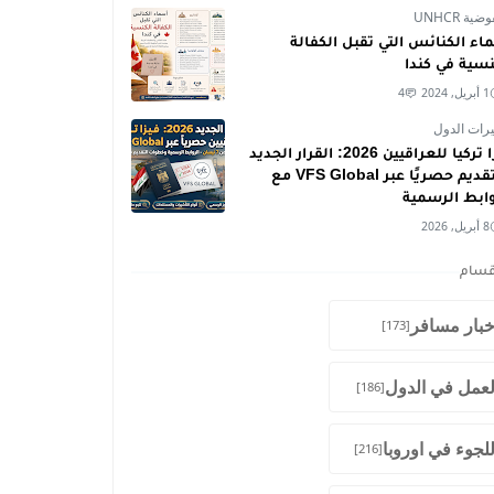
ية UNHCR
اء الكنائس التي تقبل الكفالة
نسية في كندا
1 أبريل, 2024
4
رات الدول
فيزا تركيا للعراقيين 2026: القرار الجديد
والتقديم حصريًا عبر VFS Global مع
وابط الرسمية
8 أبريل, 2026
قسام
خبار مسافر
[173]
لعمل في الدول
[186]
للجوء في اوروبا
[216]