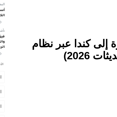
المفوض
أسم
الك
تأشي
 إلى كندا عبر نظام
الر
الأ
ا
ا
ا