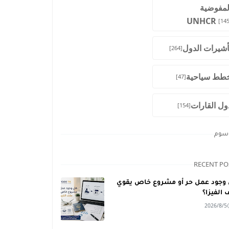
لمفوضية
UNHCR
[145
أشيرات الدول
[264]
طط سياحية
[47]
ول القارات
[154]
وسوم
RECENT PO
وجود عمل حر أو مشروع خاص يقوي
 الفيزا؟
2026/8/5