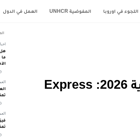
اللجوء في اوروبا
المفوضية UNHCR
العمل في الدول
الم
اخبا
هل 
الآ
برامج الهجرة الكندية 2026: Express
العم
تمن
العم
تمن