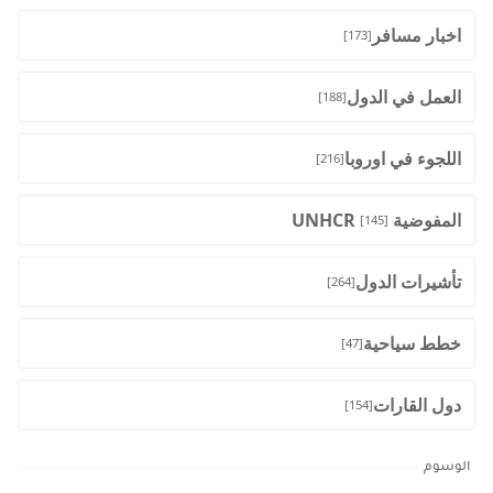
اخبار مسافر
[173]
العمل في الدول
[188]
اللجوء في اوروبا
[216]
المفوضية UNHCR
[145]
تأشيرات الدول
[264]
خطط سياحية
[47]
دول القارات
[154]
الوسوم