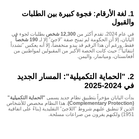
1. لغة الأرقام: فجوة كبيرة بين الطلبات
والقبول
في عام 2024، تقدم أكثر من
12,300 شخص
بطلبات لجوء في
اليابان، إلا أن الحكومة لم تمنح صفة "لاجئ" إلا لـ
190 شخصاً
فقط. ورغم أن هذا الرقم قد يبدو منخفضاً، إلا أنه يعكس "تشدداً
انتقائياً"؛ حيث كانت الحصة الأكبر من المقبولين لمواطنين من
أفغانستان، وميانمار، واليمن.
2. "الحماية التكميلية": المسار الجديد
في 2024-2025
بدأت اليابان مؤخراً بتطبيق نظام جديد يسمى
"الحماية التكميلية"
(Complementary Protection)
. هذا النظام مخصص للأشخاص
الذين لا تنطبق عليهم شروط "اللاجئ" التقليدية (بناءً على اتفاقية
1951) ولكنهم يفرون من صراعات مسلحة.