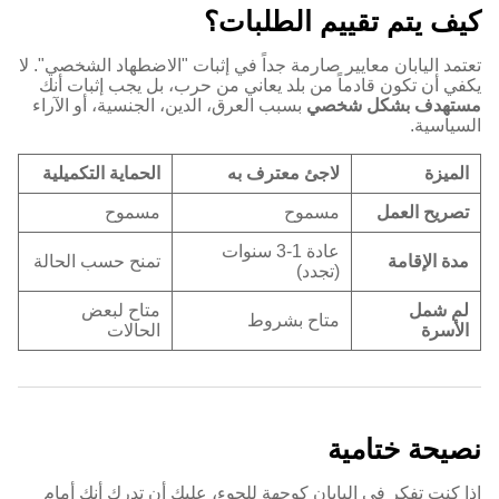
كيف يتم تقييم الطلبات؟
تعتمد اليابان معايير صارمة جداً في إثبات "الاضطهاد الشخصي". لا
يكفي أن تكون قادماً من بلد يعاني من حرب، بل يجب إثبات أنك
مستهدف بشكل شخصي
بسبب العرق، الدين، الجنسية، أو الآراء
السياسية.
الميزة
لاجئ معترف به
الحماية التكميلية
تصريح العمل
مسموح
مسموح
عادة 1-3 سنوات
مدة الإقامة
تمنح حسب الحالة
(تجدد)
لم شمل
متاح لبعض
متاح بشروط
الأسرة
الحالات
نصيحة ختامية
إذا كنت تفكر في اليابان كوجهة للجوء، عليك أن تدرك أنك أمام