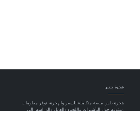
هجرة بلس
هجرة بلس منصة متكاملة للسفر والهجرة، توفر معلومات
موثوقة حول التأشيرات واللجوء والعمل والدراسة، إلى
جانب خدمات حجز تذاكر الطيران وشرائح eSIM وتكسي
المطار والاستشارات المتخصصة، لمساعدتك على التخطيط
لرحلتك واتخاذ خطوات واضحة وآمنة نحو مستقبلك. حمّل
تطبيق هجرة بلس الآن من متجر Google Play، متوفر