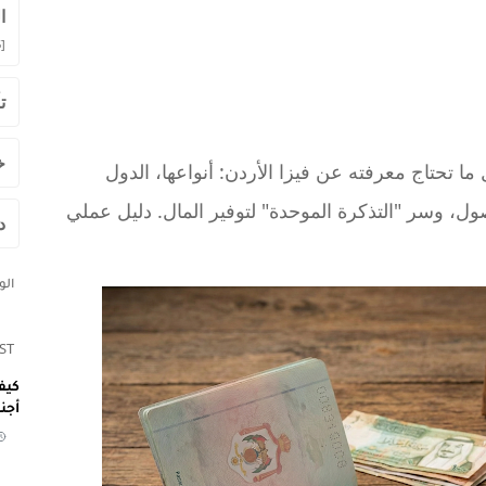
ا
]
ت
خ
تحتاج معرفته عن فيزا الأردن: أنواعها، الدول
ول، وسر "التذكرة الموحدة" لتوفير المال. دليل عملي
د
ال
ST
كيف
أجن