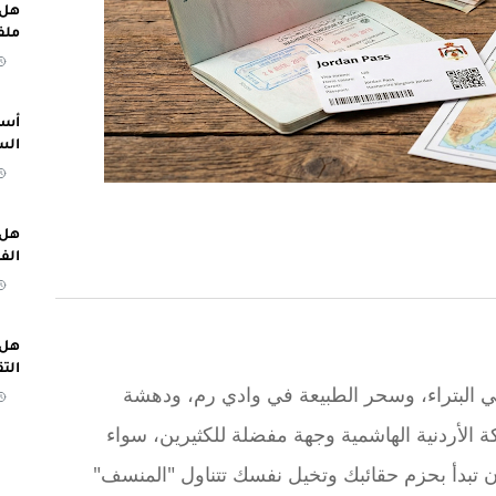
هل 
ملف
أسب
الس
هل 
الف
هل 
الت
 في البتراء، وسحر الطبيعة في وادي رم، ودهشة
ة الأردنية الهاشمية وجهة مفضلة للكثيرين، سواء
أن تبدأ بحزم حقائبك وتخيل نفسك تتناول "المنسف"