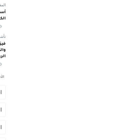
المفوض
أسم
الك
تأشي
الر
الأ
ا
ا
ا