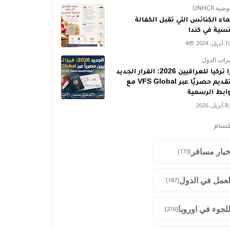
ية UNHCR
اء الكنائس التي تقبل الكفالة
نسية في كندا
1 أبريل, 2024
4
رات الدول
فيزا تركيا للعراقيين 2026: القرار الجديد
والتقديم حصريًا عبر VFS Global مع
وابط الرسمية
8 أبريل, 2026
قسام
خبار مسافر
[173]
لعمل في الدول
[187]
للجوء في اوروبا
[216]