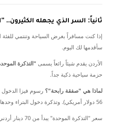
ثانياً: السر الذي يجهله الكثيرون.. "التذكرة 
إذا كنت مسافراً بغرض السياحة وتنتمي للفئة ال
سأقدمها لك اليوم.
الأردن يقدم شيئاً رائعاً يسمى
"التذكرة الموحدة" أو (ass
حزمة سياحية ذكية جداً.
لماذا هي "صفقة رابحة"؟
56 دولار أمريكي). وتذكرة دخول البتراء وحدها ليوم واحد تكلف 50 دينار أردني. المجموع 90 دينار.
سعر "التذكرة الموحدة" يبدأ من 70 دينار أردني. هذه التذكرة تشمل: