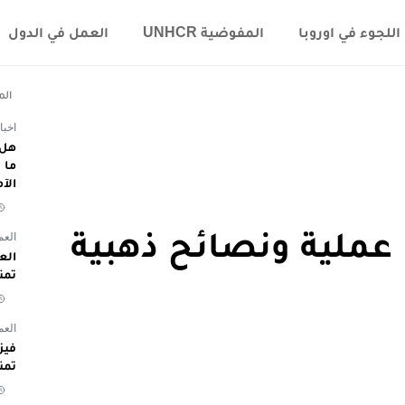
اللجوء في اوروبا
المفوضية UNHCR
العمل في الدول
الم
اخبا
هل 
الآ
 عملية ونصائح ذهبية
العم
تمن
العم
تمن