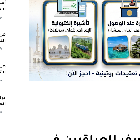
أسب
الس
هل 
الف
هل 
الت
دول
الح
ر للعراقيين في