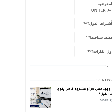
لمفوضية
UNHCR
[145
أشيرات الدول
[264]
طط سياحية
[47]
ول القارات
[154]
وسوم
RECENT PO
وجود عمل حر أو مشروع خاص يقوي
 الفيزا؟
2026/8/5