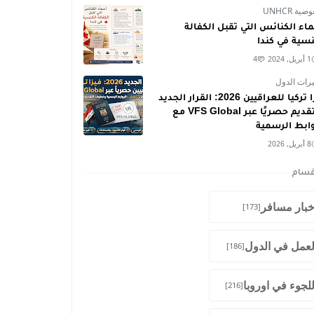
ية UNHCR
اء الكنائس التي تقبل الكفالة
نسية في كندا
1 أبريل, 2024
4
رات الدول
فيزا تركيا للعراقيين 2026: القرار الجديد
والتقديم حصريًا عبر VFS Global مع
وابط الرسمية
8 أبريل, 2026
قسام
خبار مسافر
[173]
لعمل في الدول
[186]
للجوء في اوروبا
[216]