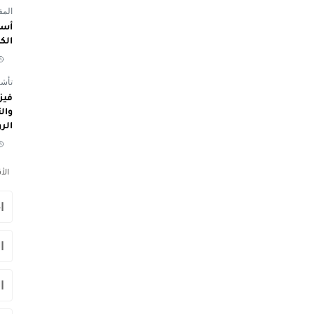
المفوض
أسم
الك
تأشي
الر
الأ
ا
ا
ا