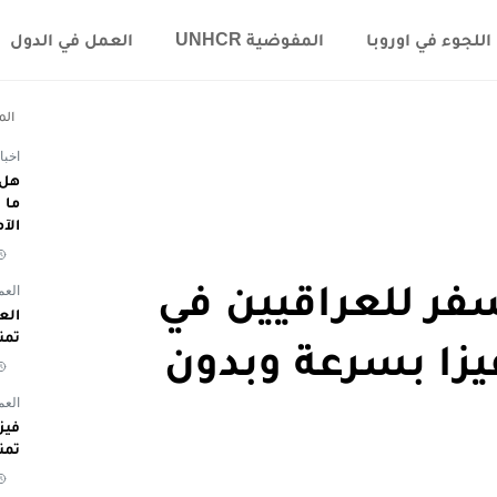
اللجوء في اوروبا
المفوضية UNHCR
العمل في الدول
الم
اخبا
هل 
الآ
ر للعراقيين في
العم
تمن
الفيزا بسرعة وبدون
العم
تمن