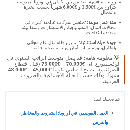
رواتب تنافسية:
تُعد من بين الأعلى في أوروبا، بمتوسط
يتراوح بين
€3,500 و €6,000 شهرياً
بحسب الخبرة
والمجال.
بيئة عمل دولية:
تحتضن شركات عالمية كبرى في
مجالات المال، التكنولوجيا، والاستشارات وسط بيئة
متعددة الثقافات.
جودة حياة استثنائية:
تتميز بنظام نقل عام
مجاني
بالكامل
، ومستويات أمان ورعاية صحية فائقة.
💡 معلومة هامة:
قد يصل متوسط الراتب السنوي في
لوكسمبورغ إلى
€70,000 – €75,000
(قبل اقتطاع
الضرائب)، ليصبح الصافي تقريباً
€45,000 – €48,000
سنوياً، وذلك حسب الحالة الاجتماعية والظروف
الفردية.
قد يعجبك ايضا
العمل الموسمي في أوروبا: الشروط والمخاطر
والفرص