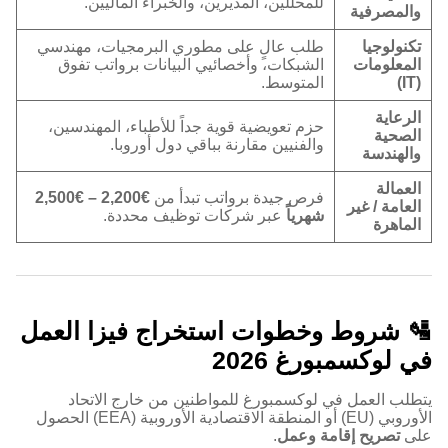
للمحللين، المديرين، والخبراء الماليين.
والمصرفية
تكنولوجيا
طلب عالٍ على مطوري البرمجيات، مهندسي
المعلومات
الشبكات، وأخصائيي البيانات برواتب تفوق
(IT)
المتوسط.
الرعاية
حزم تعويضية قوية جداً للأطباء، المهندسين،
الصحية
والفنيين مقارنة بباقي دول أوروبا.
والهندسة
العمالة
فرص جيدة برواتب تبدأ من
€2,200 – €2,500
العامة / غير
شهرياً
عبر شركات توظيف محددة.
الماهرة
🛂 شروط وخطوات استخراج فيزا العمل
في لوكسمبورغ 2026
يتطلب العمل في لوكسمبورغ للمواطنين من خارج الاتحاد
الأوروبي (EU) أو المنطقة الاقتصادية الأوروبية (EEA) الحصول
على
تصريح إقامة وعمل
.