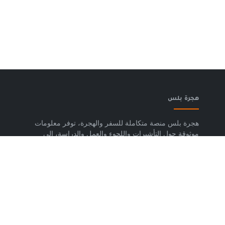
هجرة بلس
هجرة بلس منصة متكاملة للسفر والهجرة، توفر معلومات
موثوقة حول التأشيرات واللجوء والعمل والدراسة، إلى
جانب خدمات حجز تذاكر الطيران وشرائح eSIM وتكسي
المطار والاستشارات المتخصصة، لمساعدتك على التخطيط
لرحلتك واتخاذ خطوات واضحة وآمنة نحو مستقبلك. حمّل
تطبيق هجرة بلس الآن من متجر Google Play، متوفر
لأجهزة Android.
روابط مهمة