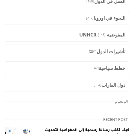
العمل في الدول
[188]
اللجوء في اوروبا
[217]
المفوضية UNHCR
[146]
تأشيرات الدول
[264]
خطط سياحية
[47]
دول القارات
[154]
الوسوم
RECENT POST
كيف تكتب رسالة رسمية إلى المفوضية لتحديث