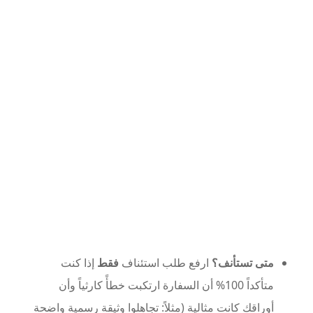
متى تستأنف؟
ارفع طلب استئناف
فقط
إذا كنت
متأكداً 100% أن السفارة ارتكبت خطأً كارثياً وأن
أوراقك كانت مثالية (مثلاً: تجاهلوا وثيقة رسمية واضحة