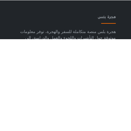
هجرة بلس
هجرة بلس منصة متكاملة للسفر والهجرة، توفر معلومات
موثوقة حول التأشيرات واللجوء والعمل والدراسة، إلى
جانب خدمات حجز تذاكر الطيران وشرائح eSIM وتكسي
المطار والاستشارات المتخصصة، لمساعدتك على التخطيط
لرحلتك واتخاذ خطوات واضحة وآمنة نحو مستقبلك. حمّل
تطبيق هجرة بلس الآن من متجر Google Play، متوفر
لأجهزة Android.
روابط مهمة
من نحن
إتفاقية الاستخدام
سياسة الخصوصية
اتصل بنا