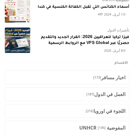
أسماء الكنائس التي تقبل الكفالة الكنسية في كندا
1 أبريل, 2024
4
تأشيرات الدول
فيزا تركيا للعراقيين 2026: القرار الجديد والتقديم
حصريًا عبر VFS Global مع الروابط الرسمية
8 أبريل, 2026
الأقسام
اخبار مسافر
[173]
العمل في الدول
[187]
اللجوء في اوروبا
[216]
المفوضية UNHCR
[145]