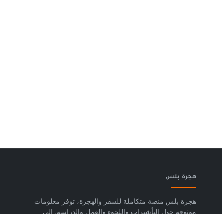
هجرة بلس
هجرة بلس منصة متكاملة للسفر والهجرة، توفر معلومات
موثوقة حول التأشيرات واللجوء والعمل والدراسة، إلى
جانب خدمات حجز تذاكر الطيران وشرائح eSIM وتكسي