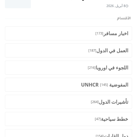
8 أبريل, 2026
الأقسام
اخبار مسافر
[173]
العمل في الدول
[187]
اللجوء في اوروبا
[216]
المفوضية UNHCR
[145]
تأشيرات الدول
[264]
خطط سياحية
[47]
دول القارات
[154]