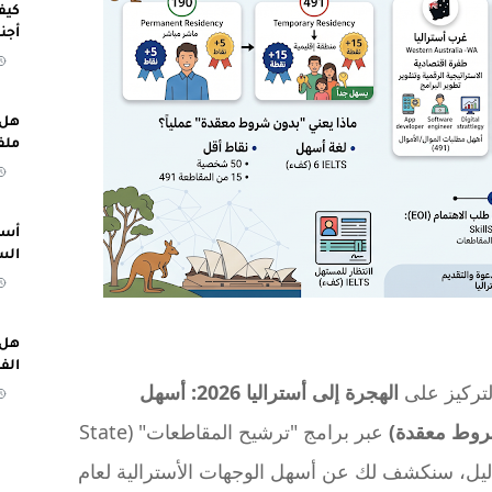
كيف
أجن
هل 
ملف
أسب
الس
هل 
الف
تركيز على
الهجرة إلى أستراليا 2026: أسهل
روط معقدة)
عبر برامج "ترشيح المقاطعات" (State
هذا الدليل، سنكشف لك عن أسهل الوجهات الأسترالية لعام