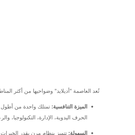
تُعد العاصمة "أديلايد" وضواحيها من أكثر المناط
الميزة التنافسية:
تمتلك واحدة من أطول و
الحرف اليدوية، الإدارة، التكنولوجيا، والر
السهولة:
تتميز بنظام مرن يقدر الخبرات ا