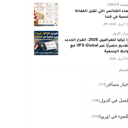
ية UNHCR
اء الكنائس التي تقبل الكفالة
نسية في كندا
1 أبريل, 2024
4
رات الدول
فيزا تركيا للعراقيين 2026: القرار الجديد
والتقديم حصريًا عبر VFS Global مع
وابط الرسمية
8 أبريل, 2026
قسام
خبار مسافر
[173]
لعمل في الدول
[188]
للجوء في اوروبا
[216]