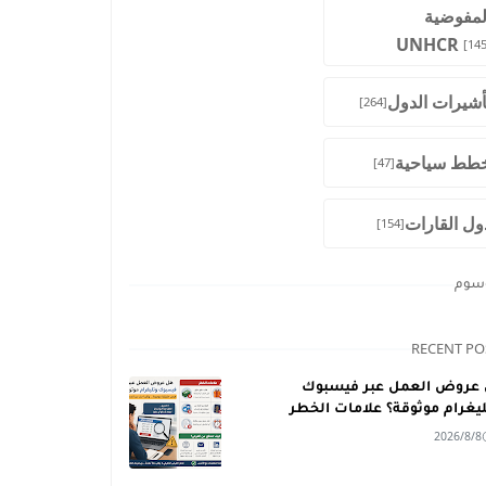
لمفوضية
UNHCR
[145
أشيرات الدول
[264]
طط سياحية
[47]
ول القارات
[154]
وسوم
RECENT PO
عروض العمل عبر فيسبوك
ليغرام موثوقة؟ علامات الخطر
2026/8/8