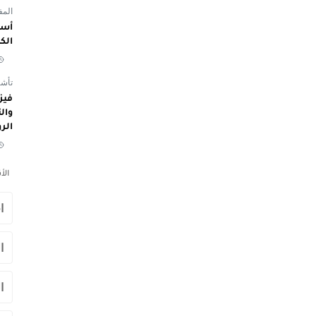
المفوض
أسم
الك
تأشي
الر
الأ
ا
ا
ا