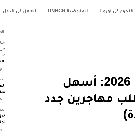
اللجوء في اوروبا
المفوضية UNHCR
العمل في الدول
الم
اخبا
هل 
الآ
الهجرة إلى أستراليا 2026: أسهل
العم
تمن
لب مهاجرين جدد
العم
)
تمن