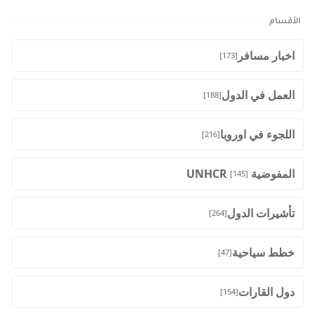
الأقسام
اخبار مسافر
[173]
العمل في الدول
[188]
اللجوء في اوروبا
[216]
المفوضية UNHCR
[145]
تأشيرات الدول
[264]
خطط سياحية
[47]
دول القارات
[154]