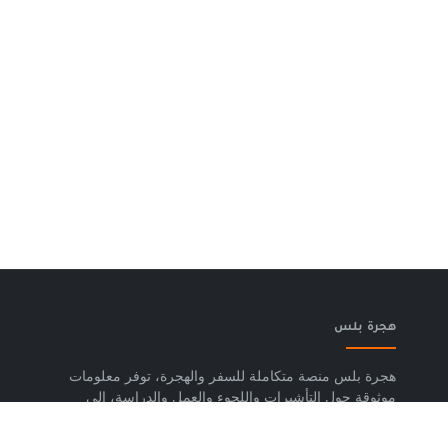
هجرة بلس
هجرة بلس منصة متكاملة للسفر والهجرة، توفر معلومات
موثوقة حول التأشيرات واللجوء والعمل والدراسة، إلى
جانب خدمات حجز تذاكر الطيران وشرائح eSIM وتكسي
المطار والاستشارات المتخصصة، لمساعدتك على التخطيط