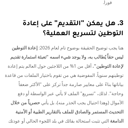
فوراً.
3. هل يمكن "التقديم" على إعادة
التوطين لتسريع العملية؟
هنا يجب توضيح الحقيقة بوضوح تام لعام 2026:
إعادة التوطين
ليس حقاً يُطالب به، ولا يوجد شيء اسمه "تعبئة استمارة تقديم
لإعادة التوطين".
أقل من 1% من اللاجئين حول العالم يتم إعادة
توطينهم سنوياً. المفوضية هي من تقوم باختيار الملفات من قاعدة
بياناتها بناءً على معايير صارمة جداً تركز على "الأكثر ضعفاً
وحاجة". لذلك، "تسريع" الملف لا يأتي عبر الواسطة أو دفع
الأموال (وهذا احتيال يجب الحذر منه)، بل يأتي
حصرياً من خلال
التحديث المستمر والصادق للملف بالتقارير الطبية أو الأمنية
الدامغة
التي تثبت استحالة بقائك في بلد اللجوء الحالي أو عودتك