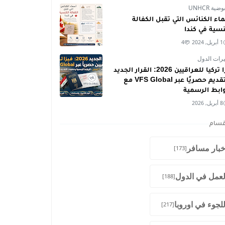
ية UNHCR
اء الكنائس التي تقبل الكفالة
نسية في كندا
1 أبريل, 2024
4
رات الدول
فيزا تركيا للعراقيين 2026: القرار الجديد
والتقديم حصريًا عبر VFS Global مع
وابط الرسمية
8 أبريل, 2026
قسام
خبار مسافر
[173]
لعمل في الدول
[188]
للجوء في اوروبا
[217]