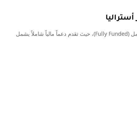
أستراليا
تعتبر هذه المنحة من أقوى المنح الممولة بالكامل (Fully Funded)، حيث تقدم دعماً مالياً شاملاً يشمل