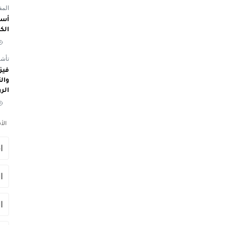
المفوض
أسم
الك
تأشي
الر
الأ
ا
ا
ا