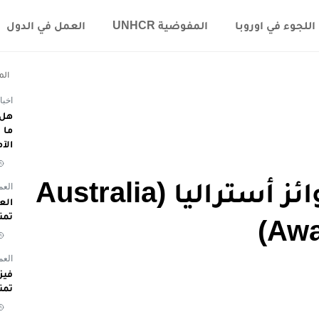
اللجوء في اوروبا
المفوضية UNHCR
العمل في الدول
الم
اخبا
هل 
الآ
للتقديم على منح جوائز أستراليا (Australia
العم
تمن
Awa
العم
تمن