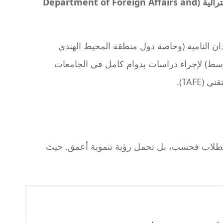
وزارة الشؤون الخارجية والتجارة الأسترالية (Department of Foreign Affairs and
بلدان النامية (وخاصة دول منطقة المحيط الهندي
أوسط) لإجراء دراسات بدوام كامل في الجامعات
TAFE).
 للطلاب فحسب، بل تحمل رؤية تنموية أعمق. حيث