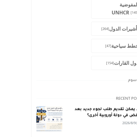
لمفوضية
UNHCR
[145
أشيرات الدول
[264]
طط سياحية
[47]
ول القارات
[154]
وسوم
RECENT PO
يمكن تقديم طلب لجوء جديد بعد
فض في دولة أوروبية أخرى؟
2026/8/9