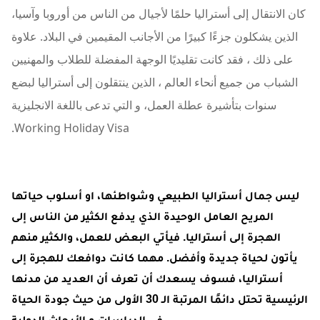
كان الانتقال إلى أستراليا حلمًا لأجيال من الناس من أوروبا وآسيا،
الذين يشكلون جزءًا كبيرًا من الأجانب المقيمين في البلاد. علاوة
على ذلك ، فقد كانت تقليديًا الوجهة المفضلة للطلاب والمهنيين
الشباب من جميع أنحاء العالم ، الذين ينتقلون إلى أستراليا لبضع
سنوات بتأشيرة عطلة العمل، و التي تدعى باللغة الانجليزية
Working Holiday Visa.
ليس جمال أستراليا الطبيعي وشواطئها، او أسلوب حياتها
المريح العامل الوحيدة الذي يدفع الكثير من الناس إلى
الهجرة إلى أستراليا. فيأتي البعض للعمل، والكثير منهم
يأتون لحياة جديدة وأفضل. مهما كانت دوافعك للهجرة إلى
أستراليا، فسوف يسعدك أن تعرف أن العديد من مدنها
الرئيسية تحتل دائمًا المرتبة الـ 30 الأولى من حيث جودة الحياة
في الدراسات و الأبحاث الدولية