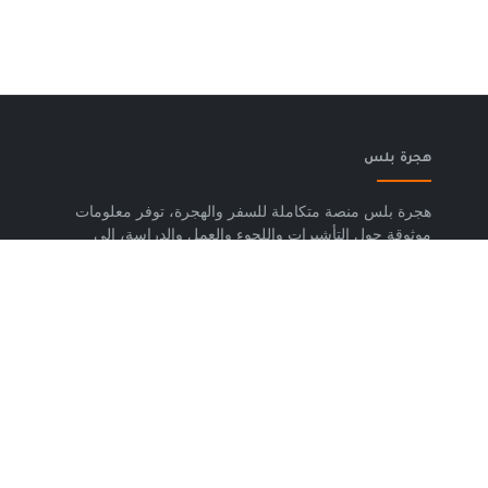
هجرة بلس
هجرة بلس منصة متكاملة للسفر والهجرة، توفر معلومات
موثوقة حول التأشيرات واللجوء والعمل والدراسة، إلى
جانب خدمات حجز تذاكر الطيران وشرائح eSIM وتكسي
المطار والاستشارات المتخصصة، لمساعدتك على التخطيط
لرحلتك واتخاذ خطوات واضحة وآمنة نحو مستقبلك. حمّل
تطبيق هجرة بلس الآن من متجر Google Play، متوفر
لأجهزة Android.
روابط مهمة
من نحن