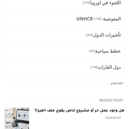
اللجوء في اوروبا
[216]
المفوضية UNHCR
[145]
تأشيرات الدول
[264]
خطط سياحية
[47]
دول القارات
[154]
الوسوم
RECENT POST
هل وجود عمل حر أو مشروع خاص يقوي ملف الفيزا؟
2026/8/5