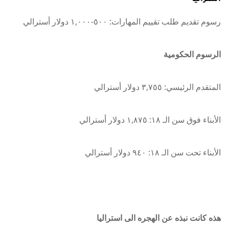
رسوم تقديم طلب تقييم المهارات: ٥٠٠-١,٠٠٠ دولار أسترالي
الرسوم الحكومية
المتقدم الرئيسي: ٣,٧٥٥ دولار أسترالي
الأبناء فوق سن الـ ١٨: ١,٨٧٥ دولار أسترالي
الأبناء تحت سن الـ ١٨: ٩٤٠ دولار أسترالي
هذه كانت نبذه عن الهجره الى استراليا