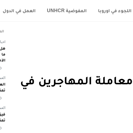
اللجوء في اوروبا
المفوضية UNHCR
العمل في الدول
الم
اخبا
هل 
الآ
معاملة المهاجرين في
العم
تمن
العم
تمن