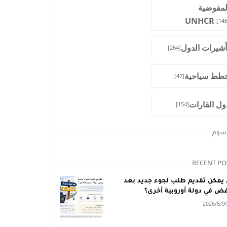
لمفوضية
UNHCR
[145
أشيرات الدول
[264]
طط سياحية
[47]
ول القارات
[154]
وسوم
RECENT PO
يمكن تقديم طلب لجوء جديد بعد
فض في دولة أوروبية أخرى؟
2026/8/9