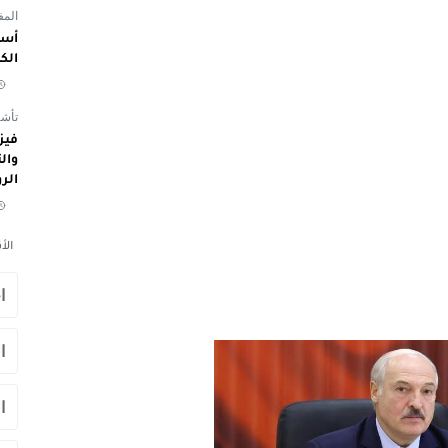
المفوض
أسم
الك
تأشي
الر
الأ
ا
ا
ا