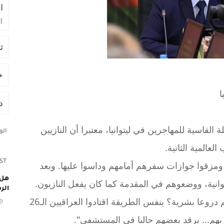
ا
]
ت
خ
ا
د
لقاسية للمهاجرين في ليتوانيا، معتبرا أن النازيين
ال
لعالمية الثانية.
ST
ن ومزقوا جوازات سفرهم أمامهم وداسوا عليها. وبعد
هل 
يتوانية، ووضعوهم في المقدمة كما كان يفعل النازيون.
الر
هل تذكرون كيف كانوا يدفعون المدنيين أمامهم دروعا بشرية؟ بنفس الطريقة اقتادوا العراقيين الـ26
بهم... يرقد بعضهم حاليا في المستشفى".