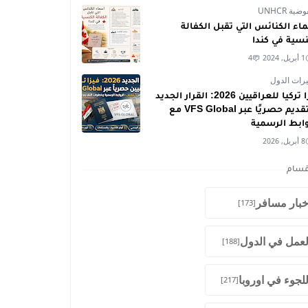
ية UNHCR
اء الكنائس التي تقبل الكفالة
نسية في كندا
1 أبريل, 2024
4
رات الدول
فيزا تركيا للعراقيين 2026: القرار الجديد
والتقديم حصريًا عبر VFS Global مع
وابط الرسمية
8 أبريل, 2026
قسام
خبار مسافر
[173]
لعمل في الدول
[188]
للجوء في اوروبا
[217]