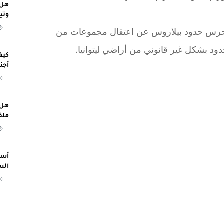
هل 
وتي
 حرس حدود بيلاروس عن اعتقال مجموعات من
ود بشكل غير قانوني من أراضي ليتوانيا.
كيف
أجن
هل 
ملف
أسب
الس