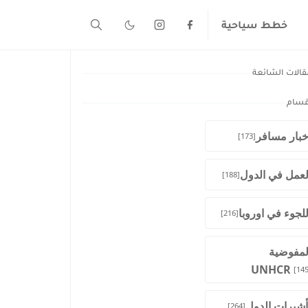
خطط سياحية
قالات الشائعة
قسام
خبار مسافر
[173]
لعمل في الدول
[188]
للجوء في اوروبا
[216]
لمفوضية
UNHCR
[145
أشيرات الدول
[264]