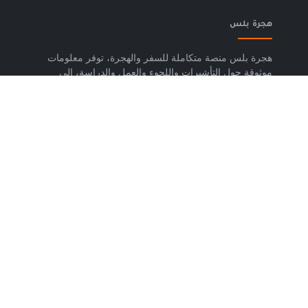
هجرة بلس
هجرة بلس منصة متكاملة للسفر والهجرة، توفر معلومات
موثوقة حول التأشيرات واللجوء والعمل والدراسة، إلى
جانب خدمات حجز تذاكر الطيران وشرائح eSIM وتكسي
المطار والاستشارات المتخصصة، لمساعدتك على التخطيط
لرحلتك واتخاذ خطوات واضحة وآمنة نحو مستقبلك. حمّل
تطبيق هجرة بلس الآن من متجر Google Play، متوفر
لأجهزة Android.
روابط مهمة
من نحن
إتفاقية الاستخدام
سياسة الخصوصية
اتصل بنا