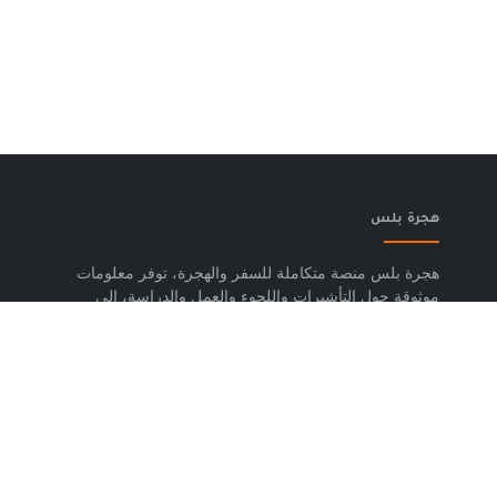
هجرة بلس
هجرة بلس منصة متكاملة للسفر والهجرة، توفر معلومات
موثوقة حول التأشيرات واللجوء والعمل والدراسة، إلى
جانب خدمات حجز تذاكر الطيران وشرائح eSIM وتكسي
المطار والاستشارات المتخصصة، لمساعدتك على التخطيط
لرحلتك واتخاذ خطوات واضحة وآمنة نحو مستقبلك. حمّل
تطبيق هجرة بلس الآن من متجر Google Play، متوفر
لأجهزة Android.
روابط مهمة