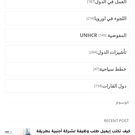
العمل في الدول
[187]
اللجوء في اوروبا
[216]
المفوضية UNHCR
[145]
تأشيرات الدول
[264]
خطط سياحية
[47]
دول القارات
[154]
الوسوم
RECENT POST
كيف تكتب إيميل طلب وظيفة لشركة أجنبية بطريقة