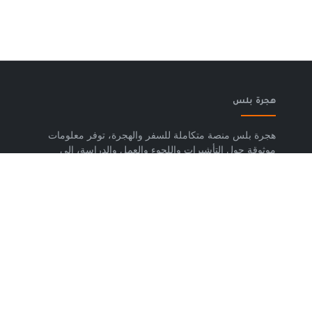
هجرة بلس
هجرة بلس منصة متكاملة للسفر والهجرة، توفر معلومات
موثوقة حول التأشيرات واللجوء والعمل والدراسة، إلى
جانب خدمات حجز تذاكر الطيران وشرائح eSIM وتكسي
المطار والاستشارات المتخصصة، لمساعدتك على التخطيط
لرحلتك واتخاذ خطوات واضحة وآمنة نحو مستقبلك. حمّل
تطبيق هجرة بلس الآن من متجر Google Play، متوفر
لأجهزة Android.
روابط مهمة
من نحن