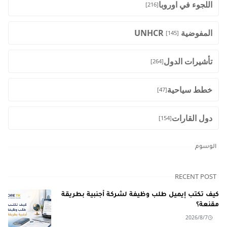
اللجوء في اوروبا
[216]
المفوضية UNHCR
[145]
تأشيرات الدول
[264]
خطط سياحية
[47]
دول القارات
[154]
الوسوم
RECENT POST
كيف تكتب إيميل طلب وظيفة لشركة أجنبية بطريقة
مقنعة؟
2026/8/7