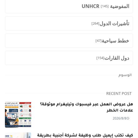
المفوضية UNHCR
[145]
تأشيرات الدول
[264]
خطط سياحية
[47]
دول القارات
[154]
الوسوم
RECENT POST
هل عروض العمل عبر فيسبوك وتيليغرام موثوقة؟
علامات الخطر
2026/8/8
كيف تكتب إيميل طلب وظيفة لشركة أجنبية بطريقة