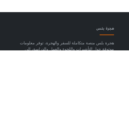
هجرة بلس
هجرة بلس منصة متكاملة للسفر والهجرة، توفر معلومات
موثوقة حول التأشيرات واللجوء والعمل والدراسة، إلى
جانب خدمات حجز تذاكر الطيران وشرائح eSIM وتكسي
المطار والاستشارات المتخصصة، لمساعدتك على التخطيط
لرحلتك واتخاذ خطوات واضحة وآمنة نحو مستقبلك. حمّل
تطبيق هجرة بلس الآن من متجر Google Play، متوفر
لأجهزة Android.
روابط مهمة
من نحن
إتفاقية الاستخدام
سياسة الخصوصية