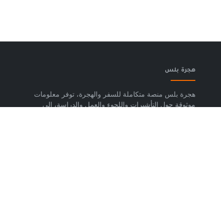
هجرة بلس
هجرة بلس منصة متكاملة للسفر والهجرة، توفر معلومات
موثوقة حول التأشيرات واللجوء والعمل والدراسة، إلى
جانب خدمات حجز تذاكر الطيران وشرائح eSIM وتكسي
المطار والاستشارات المتخصصة، لمساعدتك على التخطيط
لرحلتك واتخاذ خطوات واضحة وآمنة نحو مستقبلك. حمّل
تطبيق هجرة بلس الآن من متجر Google Play، متوفر
لأجهزة Android.
روابط مهمة
من نحن