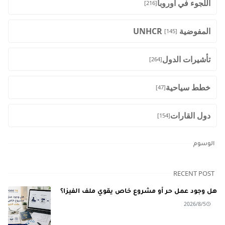
اللجوء في اوروبا
[216]
المفوضية UNHCR
[145]
تأشيرات الدول
[264]
خطط سياحية
[47]
دول القارات
[154]
الوسوم
RECENT POST
هل وجود عمل حر أو مشروع خاص يقوي ملف الفيزا؟
2026/8/5