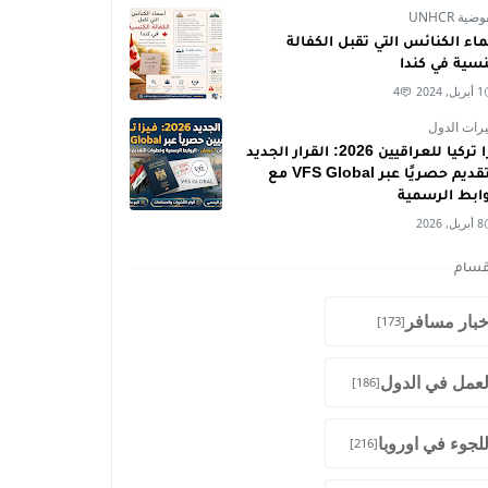
ية UNHCR
اء الكنائس التي تقبل الكفالة
نسية في كندا
1 أبريل, 2024
4
رات الدول
فيزا تركيا للعراقيين 2026: القرار الجديد
والتقديم حصريًا عبر VFS Global مع
وابط الرسمية
8 أبريل, 2026
قسام
خبار مسافر
[173]
لعمل في الدول
[186]
للجوء في اوروبا
[216]