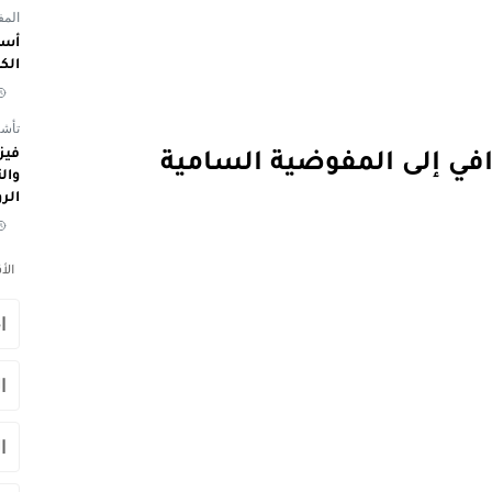
المفوض
أسم
الك
تأشي
رافي إلى المفوضية السامية
الر
الأ
ا
ا
ا