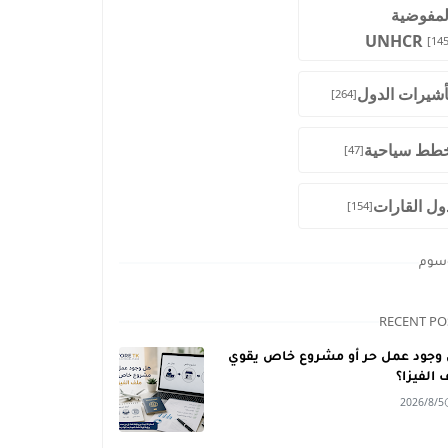
لمفوضية
UNHCR
[145
أشيرات الدول
[264]
طط سياحية
[47]
ول القارات
[154]
وسوم
RECENT PO
وجود عمل حر أو مشروع خاص يقوي
 الفيزا؟
2026/8/5