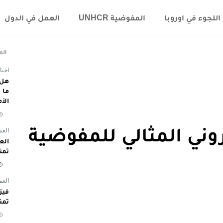
اللجوء في اوروبا
المفوضية UNHCR
العمل في الدول
الم
اخبا
هل 
الآ
روني المثالي للمفوضية
العم
تمن
العم
تمن