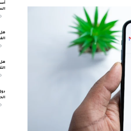
أسب
الس
هل 
الف
هل 
الت
دول
الح