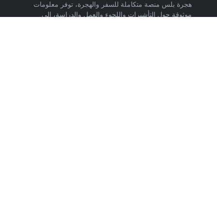
هجرة بلس منصة متكاملة للسفر والهجرة، توفر معلومات
موثوقة حول التأشيرات واللجوء والعمل والدراسة، إلى
جانب خدمات حجز تذاكر الطيران وشرائح eSIM وتكسي
المطار والاستشارات المتخصصة، لمساعدتك على التخطيط
لرحلتك واتخاذ خطوات واضحة وآمنة نحو مستقبلك. حمّل
تطبيق هجرة بلس الآن من متجر Google Play، متوفر
لأجهزة Android.
روابط مهمة
من نحن
إتفاقية الاستخدام
سياسة الخصوصية
اتصل بنا
تابعنا