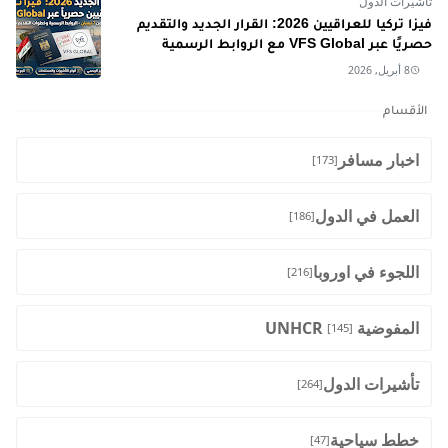
تأشيرات الدول
فيزا تركيا للعراقيين 2026: القرار الجديد والتقديم
حصريًا عبر VFS Global مع الروابط الرسمية
8 أبريل, 2026
الأقسام
اخبار مسافر
[173]
العمل في الدول
[186]
اللجوء في اوروبا
[216]
المفوضية UNHCR
[145]
تأشيرات الدول
[264]
خطط سياحية
[47]